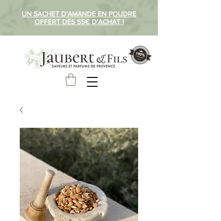
UN SACHET D'AMANDE EN POUDRE
OFFERT DÈS 55€ D'ACHAT !