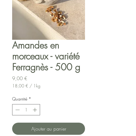
Amandes en
morceaux - variété
Ferragnès - 500 g
Prix
9,00 €
18,00 €
/
1kg
18,00 €
pour
Quantité
*
1
Kilogramme
Ajouter au panier